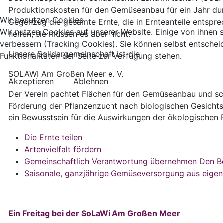
Produktionskosten für den Gemüseanbau für ein Jahr durc
Wir benutzen Cookies
Gegenzug die gesamte Ernte, die in Ernteanteile entspre
Wir nutzen Cookies auf unserer Website. Einige von ihnen s
helfen, sie müssen es aber nicht.
verbessern (Tracking Cookies). Sie können selbst entschei
Unsere Solidargemeinschaft ist die
Funktionalitäten der Seite zur Verfügung stehen.
SOLAWI Am Großen Meer e. V.
Akzeptieren
Ablehnen
Der Verein pachtet Flächen für den Gemüseanbau und sch
Förderung der Pflanzenzucht nach biologischen Gesichtsp
ein Bewusstsein für die Auswirkungen der ökologischen 
Die Ernte teilen
Artenvielfalt fördern
Gemeinschaftlich Verantwortung übernehmen Den 
Saisonale, ganzjährige Gemüseversorgung aus eige
Ein Freitag bei der SoLaWi Am Großen Meer