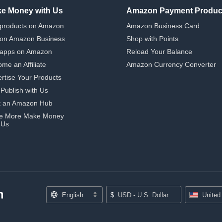
e Money with Us
Amazon Payment Produc
 products on Amazon
Amazon Business Card
 on Amazon Business
Shop with Points
 apps on Amazon
Reload Your Balance
me an Affiliate
Amazon Currency Converter
rtise Your Products
-Publish with Us
t an Amazon Hub
e More Make Money
 Us
English
$
USD - U.S. Dollar
United