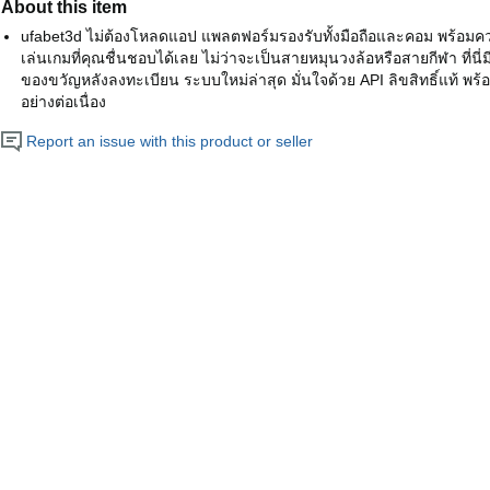
About this item
ufabet3d ไม่ต้องโหลดแอป แพลตฟอร์มรองรับทั้งมือถือและคอม พร้อม
เล่นเกมที่คุณชื่นชอบได้เลย ไม่ว่าจะเป็นสายหมุนวงล้อหรือสายกีฬา ที่นี
ของขวัญหลังลงทะเบียน ระบบใหม่ล่าสุด มั่นใจด้วย API ลิขสิทธิ์แท้ พร้
อย่างต่อเนื่อง
Report an issue with this product or seller