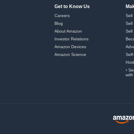
Get to Know Us
Mak
Careers
Sell
Blog
Sell
About Amazon
Sell
Investor Relations
Beco
Amazon Devices
Adve
Amazon Science
Self
Hos
›
Se
with