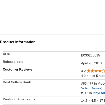
Product information
ASIN
B030236635
Release date
April 20, 2018
Customer Reviews
4.2
4.2 out of 5 star
Best Sellers Rank
#83,477 in Vid
Video Games
)
#116 in
PlaySta
Product Dimensions
14.3 x 4.5 x 17