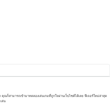
ณก็สามารถเข้ามาทดลองเล่นเกมที่ถูกใจผ่านเว็บไซต์ได้เลย ฟีเจอร์ใหม่ล่าสุด
เล่น