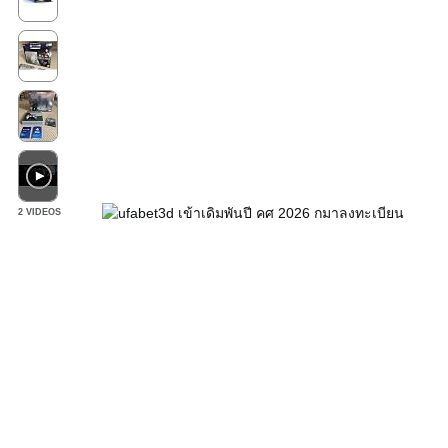
2 VIDEOS