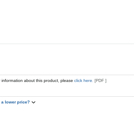
 information about this product, please
click here.
[PDF ]
t a lower price?