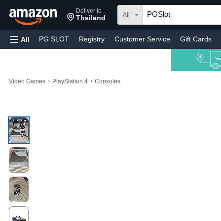
Deliver to
All
Thailand
PG SLOT
Registry
Customer Service
Gift Cards
All
›
›
Video Games
PlayStation 4
Consoles