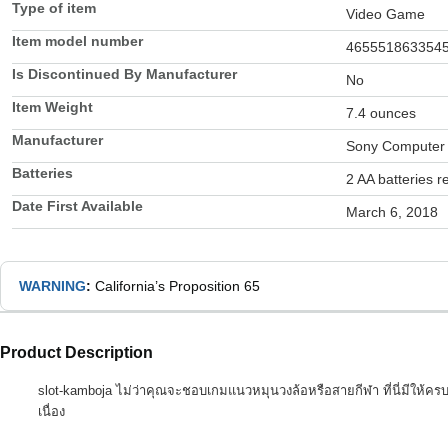
Type of item
Video Game
Item model number
465551863354
Is Discontinued By Manufacturer
No
Item Weight
7.4 ounces
Manufacturer
Sony Computer 
Batteries
2 AA batteries r
Date First Available
March 6, 2018
WARNING
:
California’s Proposition 65
Product Description
slot-kamboja ไม่ว่าคุณจะชอบเกมแนวหมุนวงล้อหรือสายกีฬา ที่นี่มีให้ครบ แม
เนื่อง