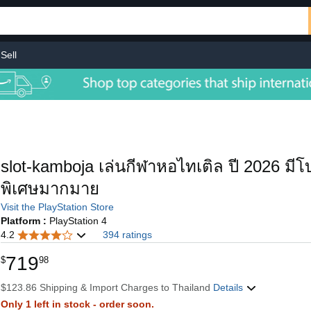
Sell
slot-kamboja เล่นกีฬาหอไทเติล ปี 2026 มีโ
พิเศษมากมาย
Visit the PlayStation Store
Platform :
PlayStation 4
4.2
394 ratings
719
$
98
$123.86 Shipping & Import Charges to Thailand
Details
Only 1 left in stock - order soon.