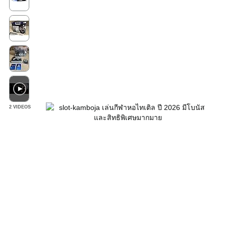
2 VIDEOS