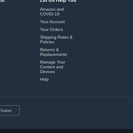
ts
Let Us Help You
Amazon and
COVID-19
Your Account
Your Orders
Shipping Rates &
Policies
Returns &
Replacements
Manage Your
Content and
Devices
Help
 States