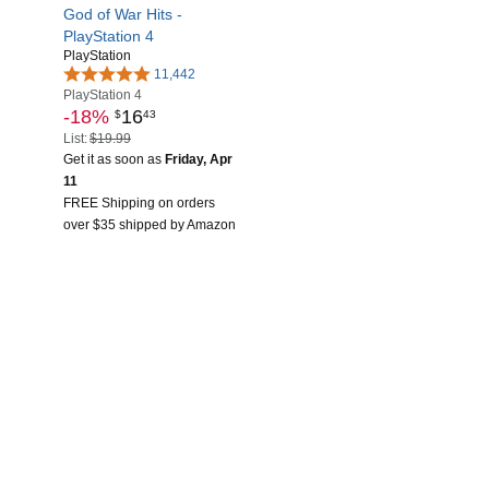
God of War Hits -
PlayStation 4
PlayStation
11,442
PlayStation 4
-18%
16
$
43
List:
$19.99
Get it as soon as
Friday, Apr
11
FREE Shipping on orders
over $35 shipped by Amazon