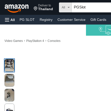
Deliver to
All
Thailand
PG SLOT
Registry
Customer Service
Gift Cards
All
›
›
Video Games
PlayStation 4
Consoles