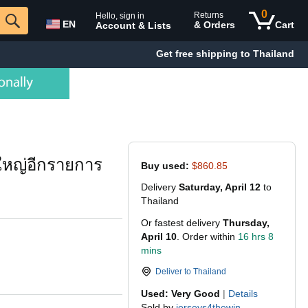
0
Returns
Hello, sign in
EN
& Orders
Cart
Account & Lists
Get free shipping to Thailand
ใหญ่อีกรายการ
Buy used:
$860.85
Delivery
Saturday, April 12
to
Thailand
Or fastest delivery
Thursday,
April 10
. Order within
16 hrs 8
mins
Deliver to
Thailand
Used: Very Good
|
Details
Sold by
jerseys4thewin