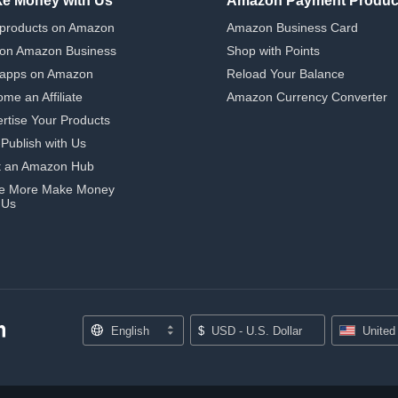
e Money with Us
Amazon Payment Produc
 products on Amazon
Amazon Business Card
 on Amazon Business
Shop with Points
 apps on Amazon
Reload Your Balance
me an Affiliate
Amazon Currency Converter
rtise Your Products
-Publish with Us
t an Amazon Hub
e More Make Money
 Us
English
$
USD - U.S. Dollar
United