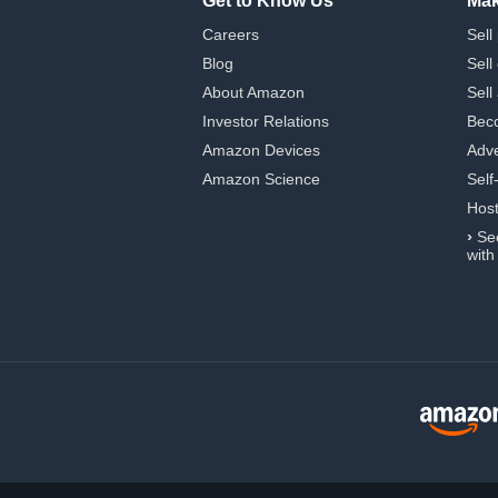
Get to Know Us
Mak
Careers
Sell
Blog
Sell
About Amazon
Sell
Investor Relations
Beco
Amazon Devices
Adve
Amazon Science
Self
Hos
›
Se
with