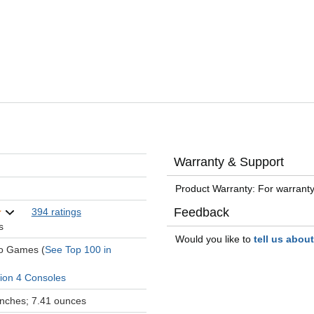
Warranty & Support
Product Warranty: For warranty
Feedback
394 ratings
s
Would you like to
tell us abou
eo Games (
See Top 100 in
tion 4 Consoles
 inches; 7.41 ounces