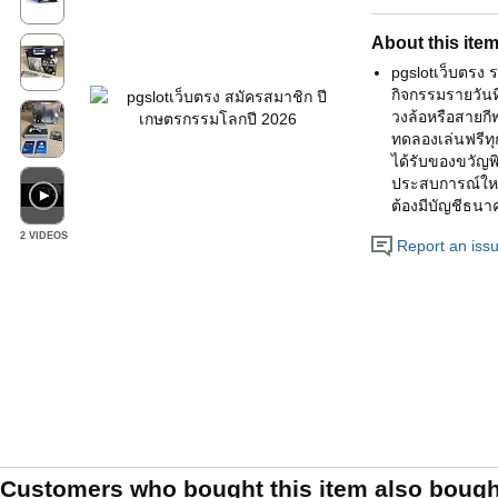
About this ite
pgslotเว็บตรง ร
กิจกรรมรายวันที
วงล้อหรือสายกี
ทดลองเล่นฟรีทุก
ได้รับของขวัญพ
ประสบการณ์ใหม่ไ
ต้องมีบัญชีธนา
2 VIDEOS
Report an issue
Customers who bought this item also bough