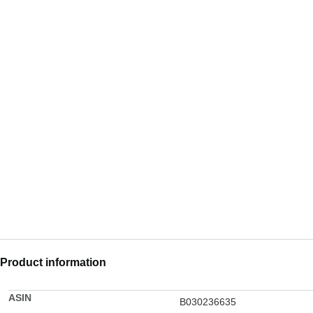
Product information
ASIN
B030236635