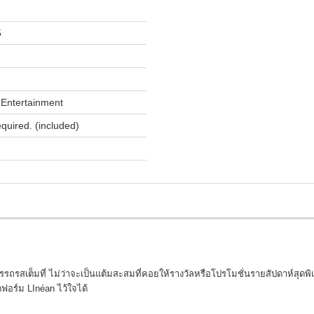
5
Entertainment
equired. (included)
รสเต็มที่ ไม่ว่าจะเป็นแต้มสะสมที่คอยให้รางวัลหรือโปรโมชั่นรายสัปดาห์สุดพิเศ
ฟอร์ม LInéan ไว้ใจได้