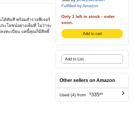
Fulfilled by Amazon
Only 1 left in stock - order
นได้ทันที พร้อมสำรวจฟีเจอร์
soon.
ะโยชน์อย่างเต็มที่ ไม่ว่าจะ
ทะเบียน แค่นี้คุณก็มีสิทธิ์
Add to cart
Add to List
Other sellers on Amazon
$
335
99
Used (4) from