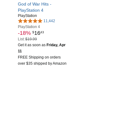
God of War Hits -
PlayStation 4
PlayStation
11,442
PlayStation 4
-18%
16
$
43
List:
$19.99
Get it as soon as
Friday, Apr
11
FREE Shipping on orders
over $35 shipped by Amazon