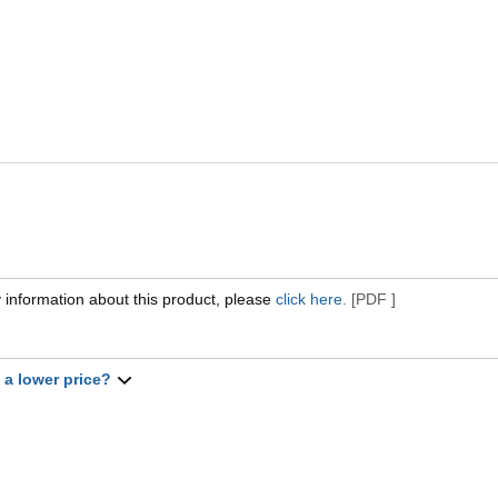
 information about this product, please
click here.
[PDF ]
t a lower price?