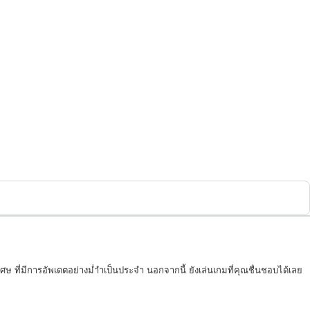
ษ ที่มีการอัพเดตอย่างม่ำำเป็นประจำ นอกจากนี้ ยังเล่นเกมที่คุณชื่นชอบได้เลย