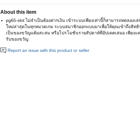
About this item
pg65-slot ไม่จำเป็นต้องฝากเงิน เข้าระบบเพียงเท่านี้ก็สามารถทดลองเล่
ใหม่ล่าสุดในทุกหมวดเกม ระบบสมาชิกออกแบบมาเพื่อให้คุณเข้าถึงสิทธิปร
เป็นของขวัญแต้มสะสม หรือโปรโมชั่นรายสัปดาห์ที่อัปเดตเสมอ เพียงแค่ลง
รับของขวัญ
Report an issue with this product or seller