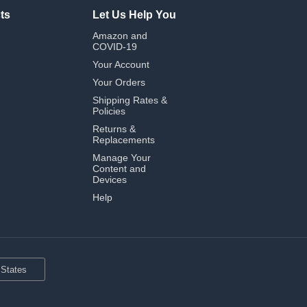
ts
Let Us Help You
Amazon and
COVID-19
Your Account
Your Orders
Shipping Rates &
Policies
Returns &
Replacements
Manage Your
Content and
Devices
Help
 States