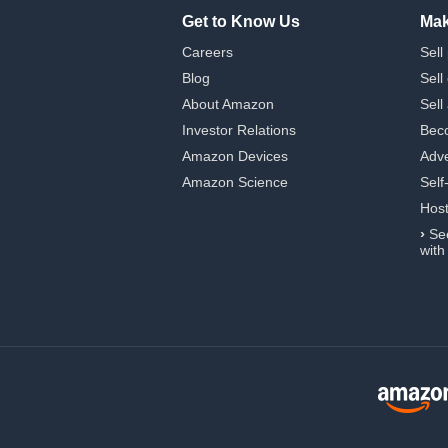
Get to Know Us
Mak
Careers
Sell
Blog
Sell
About Amazon
Sell
Investor Relations
Beco
Amazon Devices
Adve
Amazon Science
Self
Hos
›
Se
with