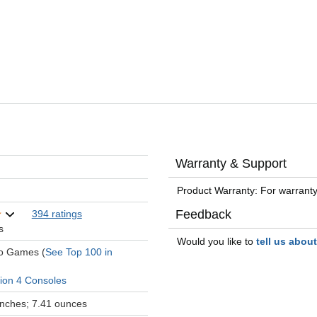
Warranty & Support
Product Warranty: For warranty
Feedback
394 ratings
s
Would you like to
tell us abou
eo Games (
See Top 100 in
tion 4 Consoles
 inches; 7.41 ounces