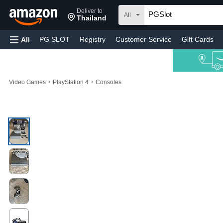
Deliver to
All
Thailand
PG SLOT
Registry
Customer Service
Gift Cards
All
›
›
Video Games
PlayStation 4
Consoles