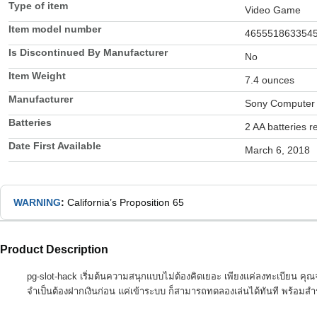
Type of item
Video Game
Item model number
465551863354
Is Discontinued By Manufacturer
No
Item Weight
7.4 ounces
Manufacturer
Sony Computer 
Batteries
2 AA batteries r
Date First Available
March 6, 2018
WARNING
:
California’s Proposition 65
Product Description
pg-slot-hack เริ่มต้นความสนุกแบบไม่ต้องคิดเยอะ เพียงแค่ลงทะเบียน คุณ
จำเป็นต้องฝากเงินก่อน แค่เข้าระบบ ก็สามารถทดลองเล่นได้ทันที พร้อมส