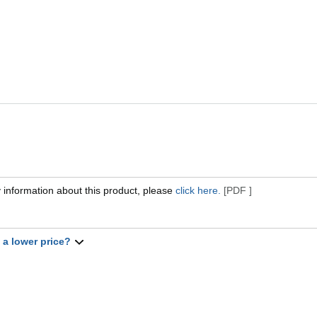
 information about this product, please
click here.
[PDF ]
t a lower price?