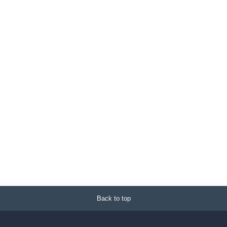
Back to top