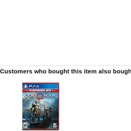
Customers who bought this item also bough