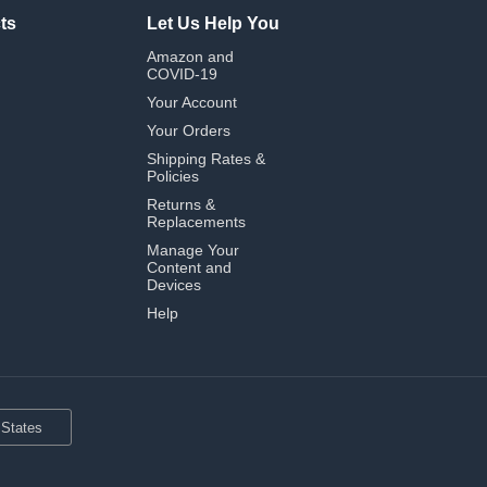
ts
Let Us Help You
Amazon and
COVID-19
Your Account
Your Orders
Shipping Rates &
Policies
Returns &
Replacements
Manage Your
Content and
Devices
Help
 States