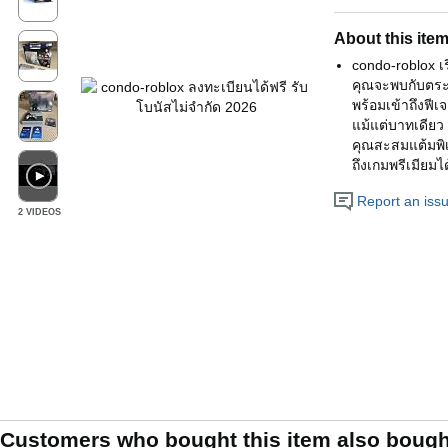
About this ite
condo-roblox เร
คุณจะพบกับตระก
พร้อมเข้าถึงฟีเ
แม้แต่บาทเดีย
คุณสะสมแต้มพิเ
ถึงเกมพรีเมียมไ
Report an issue
2 VIDEOS
Customers who bought this item also bough