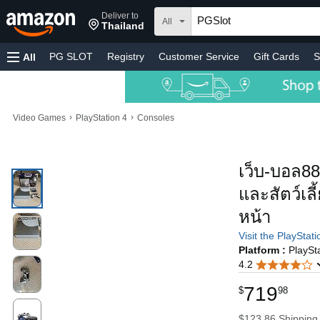
Deliver to
All
Thailand
PG SLOT
Registry
Customer Service
Gift Cards
S
All
›
›
Video Games
PlayStation 4
Consoles
เว็บ-บอล8
และสัตว์เล
หน้า
Visit the PlayStat
Platform :
PlaySt
4.2
719
$
98
$123.86 Shipping