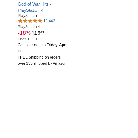
God of War Hits -
PlayStation 4
PlayStation
11,442
PlayStation 4
-18%
16
$
43
List:
$19.99
Get it as soon as
Friday, Apr
11
FREE Shipping on orders
over $35 shipped by Amazon