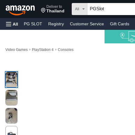
Deliver to
All
Thailand
PG SLOT
Registry
Customer Service
Gift Cards
All
›
›
Video Games
PlayStation 4
Consoles