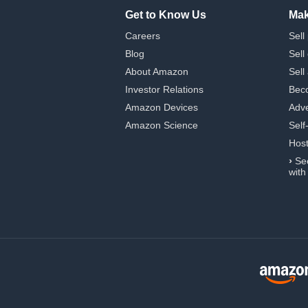
Get to Know Us
Mak
Careers
Sell
Blog
Sell
About Amazon
Sell
Investor Relations
Beco
Amazon Devices
Adve
Amazon Science
Self
Hos
›
Se
with