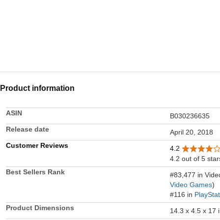
Product information
ASIN
B030236635
Release date
April 20, 2018
Customer Reviews
4.2
4.2 out of 5 star
Best Sellers Rank
#83,477 in Vid
Video Games
)
#116 in
PlaySta
Product Dimensions
14.3 x 4.5 x 17