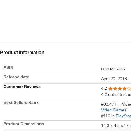
Product information
ASIN
B030236635
Release date
April 20, 2018
Customer Reviews
4.2
4.2 out of 5 star
Best Sellers Rank
#83,477 in Vid
Video Games
)
#116 in
PlaySta
Product Dimensions
14.3 x 4.5 x 17