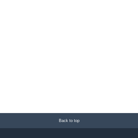
Back to top