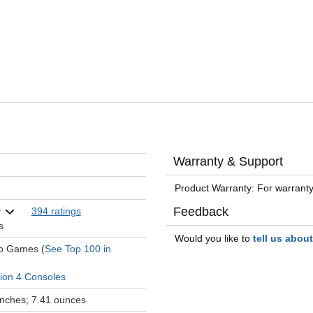
Warranty & Support
Product Warranty: For warranty
Feedback
394 ratings
s
Would you like to
tell us abou
eo Games (
See Top 100 in
tion 4 Consoles
 inches; 7.41 ounces