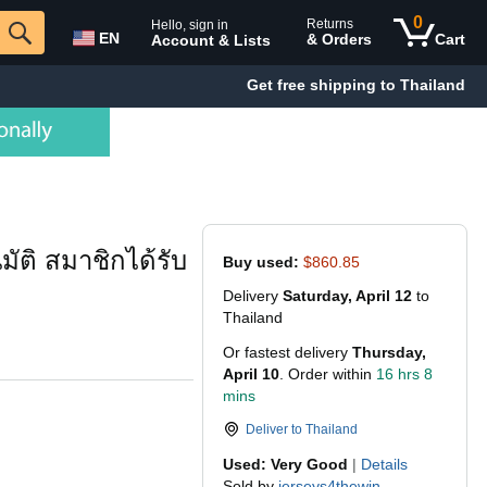
0
Returns
Hello, sign in
EN
& Orders
Cart
Account & Lists
Get free shipping to Thailand
ติ สมาชิกได้รับ
Buy used:
$860.85
Delivery
Saturday, April 12
to
Thailand
Or fastest delivery
Thursday,
April 10
. Order within
16 hrs 8
mins
Deliver to
Thailand
Used: Very Good
|
Details
Sold by
jerseys4thewin