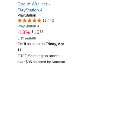
God of War Hits -
PlayStation 4
PlayStation
11,442
PlayStation 4
-18%
16
$
43
List:
$19.99
Get it as soon as
Friday, Apr
11
FREE Shipping on orders
over $35 shipped by Amazon