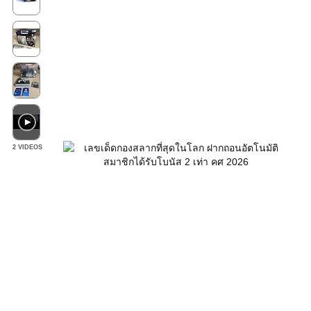
2 VIDEOS