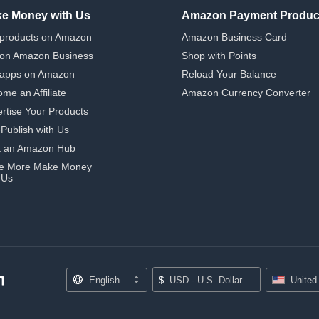
e Money with Us
Amazon Payment Produc
 products on Amazon
Amazon Business Card
 on Amazon Business
Shop with Points
 apps on Amazon
Reload Your Balance
me an Affiliate
Amazon Currency Converter
rtise Your Products
-Publish with Us
t an Amazon Hub
e More Make Money
 Us
English
$
USD - U.S. Dollar
United