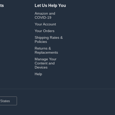
ts
Let Us Help You
Amazon and
COVID-19
Your Account
Your Orders
Shipping Rates &
Policies
Returns &
Replacements
Manage Your
Content and
Devices
Help
 States