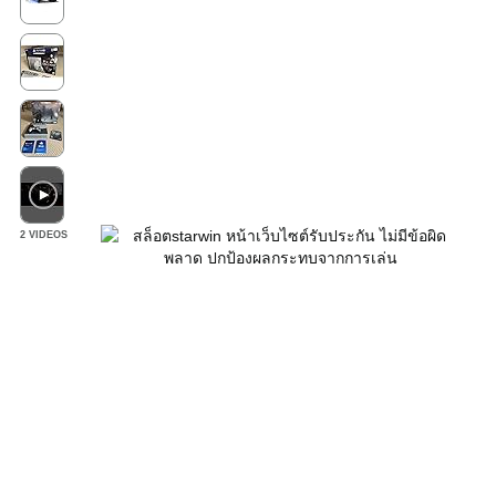
2 VIDEOS