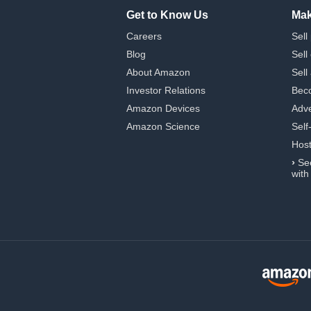
Get to Know Us
Mak
Careers
Sell
Blog
Sell
About Amazon
Sell
Investor Relations
Beco
Amazon Devices
Adve
Amazon Science
Self
Hos
›
Se
with