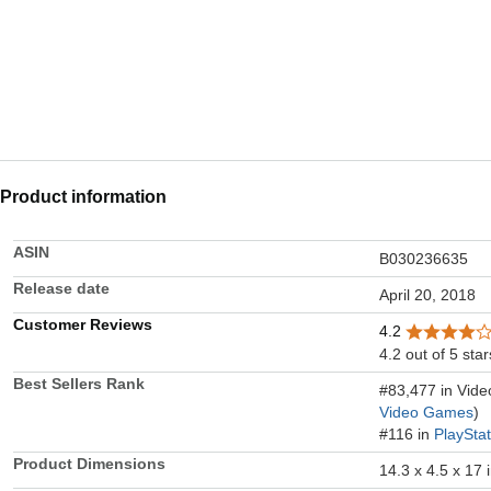
Product information
ASIN
B030236635
Release date
April 20, 2018
Customer Reviews
4.2
4.2 out of 5 star
Best Sellers Rank
#83,477 in Vid
Video Games
)
#116 in
PlaySta
Product Dimensions
14.3 x 4.5 x 17