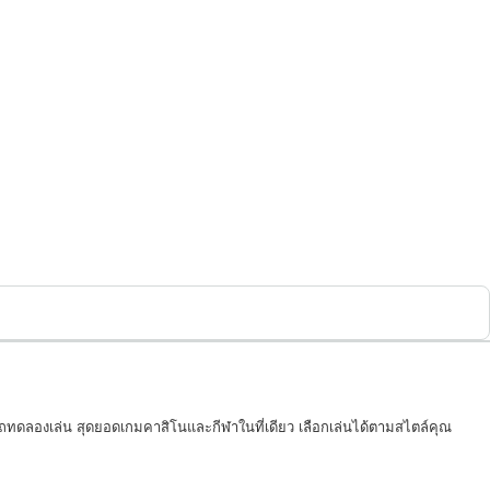
ถทดลองเล่น สุดยอดเกมคาสิโนและกีฬาในที่เดียว เลือกเล่นได้ตามสไตล์คุณ