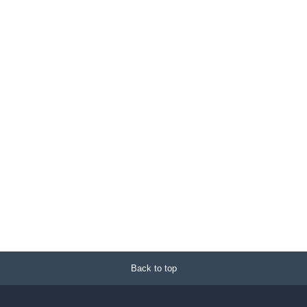
Back to top