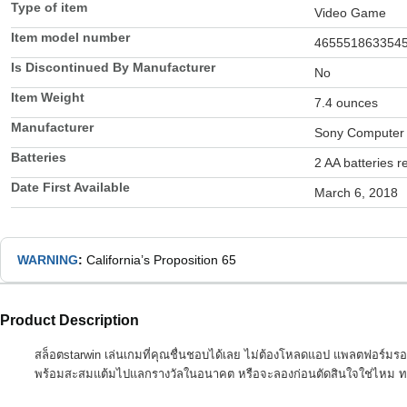
Type of item
Video Game
Item model number
465551863354
Is Discontinued By Manufacturer
No
Item Weight
7.4 ounces
Manufacturer
Sony Computer 
Batteries
2 AA batteries r
Date First Available
March 6, 2018
WARNING
:
California’s Proposition 65
Product Description
สล็อตstarwin เล่นเกมที่คุณชื่นชอบได้เลย ไม่ต้องโหลดแอป แพลตฟอร์มร
พร้อมสะสมแต้มไปแลกรางวัลในอนาคต หรือจะลองก่อนตัดสินใจใช่ไหม ทดลอง