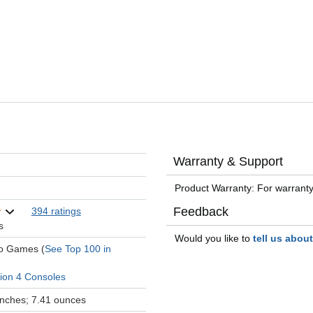
Warranty & Support
Product Warranty: For warranty
Feedback
394 ratings
s
Would you like to
tell us abou
eo Games (
See Top 100 in
tion 4 Consoles
 inches; 7.41 ounces