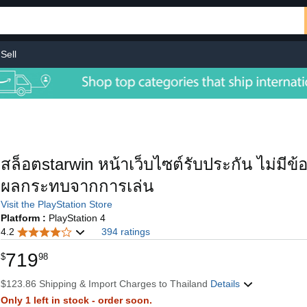
Sell
สล็อตstarwin หน้าเว็บไซต์รับประกัน ไม่มีข
ผลกระทบจากการเล่น
Visit the PlayStation Store
Platform :
PlayStation 4
4.2
394 ratings
719
$
98
$123.86 Shipping & Import Charges to Thailand
Details
Only 1 left in stock - order soon.