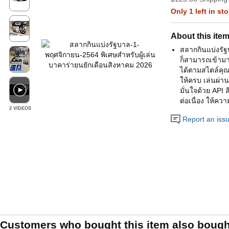
Only 1 left in st
About this ite
สลากกินแบ่งรัฐ
ก็สามารถเข้ามา
ได้ตามสไตล์คุณ 
ให้ครบ เล่นผ่า
มั่นใจด้วย API 
ต่อเนื่อง ให้ค
2 VIDEOS
Report an issue
Customers who bought this item also bough