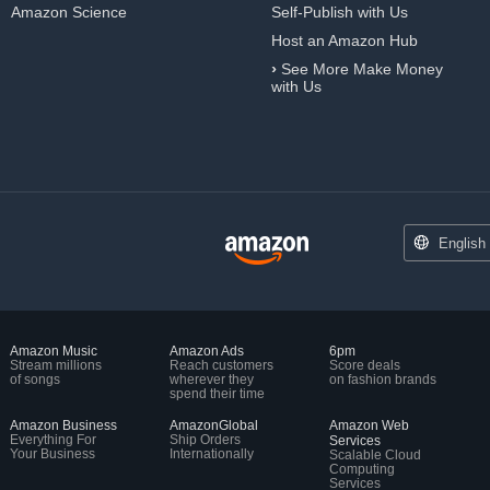
Amazon Science
Self-Publish with Us
Host an Amazon Hub
›
See More Make Money
with Us
English
Amazon Music
Amazon Ads
6pm
Stream millions
Reach customers
Score deals
of songs
wherever they
on fashion brands
spend their time
Amazon Business
AmazonGlobal
Amazon Web
Everything For
Ship Orders
Services
Your Business
Internationally
Scalable Cloud
Computing
Services