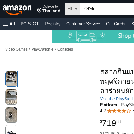
Deliver to
All
Thailand
PG SLOT
Registry
Customer Service
Gift Cards
S
All
›
›
Video Games
PlayStation 4
Consoles
สลากกินแบ
พฤศจิกายน-
คาร่ายนยั
Visit the PlayStat
Platform :
PlaySt
4.2
719
$
98
$123.86 Shipping