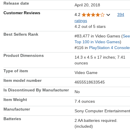
Release date
April 20, 2018
Customer Reviews
4.2
394
ratings
4.2 out of 5 stars
Best Sellers Rank
#83,477 in Video Games (
See
Top 100 in Video Games
)
#116 in
PlayStation 4 Console
Product Dimensions
14.3 x 4.5 x 17 inches; 7.41
ounces
Type of item
Video Game
Item model number
4655518633545
Is Discontinued By Manufacturer
No
Item Weight
7.4 ounces
Manufacturer
Sony Computer Entertainmen
Batteries
2 AA batteries required.
(included)