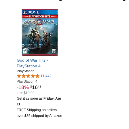
God of War Hits -
PlayStation 4
PlayStation
11,442
PlayStation 4
-18%
16
$
43
List:
$19.99
Get it as soon as
Friday, Apr
11
FREE Shipping on orders
over $35 shipped by Amazon