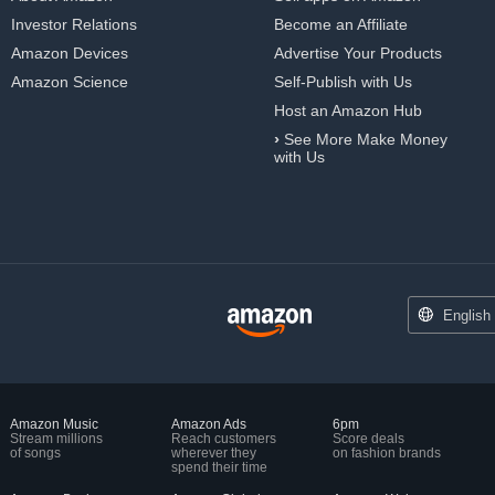
Investor Relations
Become an Affiliate
Amazon Devices
Advertise Your Products
Amazon Science
Self-Publish with Us
Host an Amazon Hub
›
See More Make Money
with Us
English
Amazon Music
Amazon Ads
6pm
Stream millions
Reach customers
Score deals
of songs
wherever they
on fashion brands
spend their time