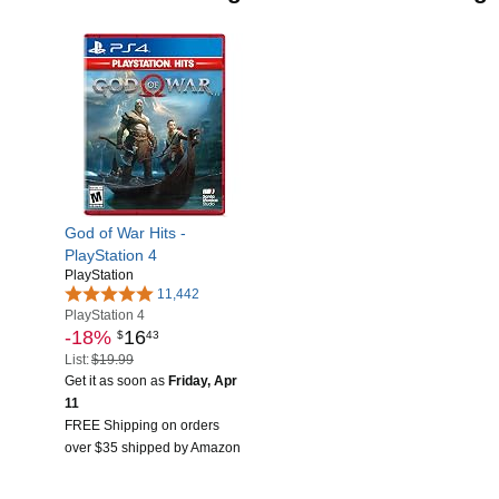
God of War Hits -
PlayStation 4
PlayStation
11,442
PlayStation 4
-18%
16
$
43
List:
$19.99
Get it as soon as
Friday, Apr
11
FREE Shipping on orders
over $35 shipped by Amazon