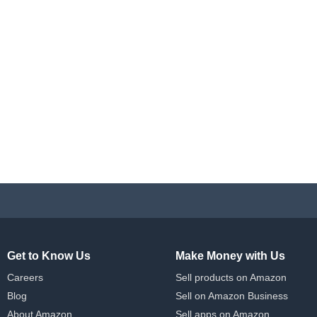
Get to Know Us
Make Money with Us
Careers
Sell products on Amazon
Blog
Sell on Amazon Business
About Amazon
Sell apps on Amazon