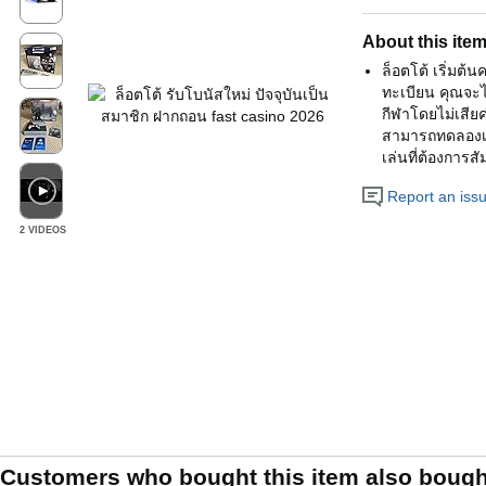
About this ite
ล็อตโต้ เริ่มต้
ทะเบียน คุณจะไ
กีฬาโดยไม่เสียค
สามารถทดลองเล่น
เล่นที่ต้องการ
Report an issue
2 VIDEOS
Customers who bought this item also bough