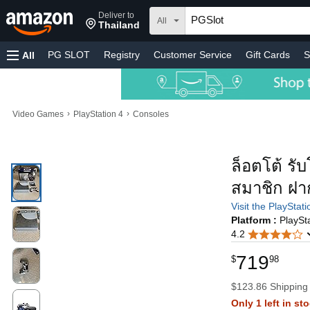
Deliver to
All
Thailand
PG SLOT
Registry
Customer Service
Gift Cards
S
All
›
›
Video Games
PlayStation 4
Consoles
ล็อตโต้ รับ
สมาชิก ฝา
Visit the PlayStat
Platform :
PlaySt
4.2
719
$
98
$123.86 Shipping
Only 1 left in st