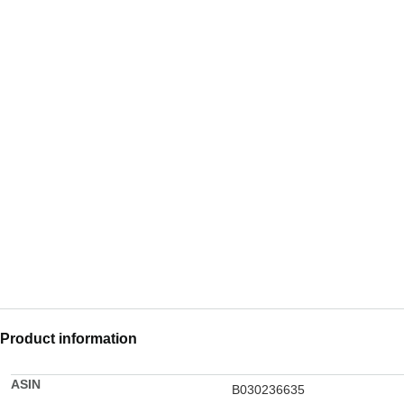
Product information
ASIN
B030236635