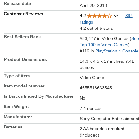
Release date
April 20, 2018
Customer Reviews
4.2
394
ratings
4.2 out of 5 stars
Best Sellers Rank
#83,477 in Video Games (
See
Top 100 in Video Games
)
#116 in
PlayStation 4 Console
Product Dimensions
14.3 x 4.5 x 17 inches; 7.41
ounces
Type of item
Video Game
Item model number
4655518633545
Is Discontinued By Manufacturer
No
Item Weight
7.4 ounces
Manufacturer
Sony Computer Entertainmen
Batteries
2 AA batteries required.
(included)