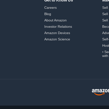
Get to Know Us
Mak
Careers
Sell
Blog
Sell
About Amazon
Sell
Investor Relations
Beco
Amazon Devices
Adve
Amazon Science
Self
Hos
›
Se
with