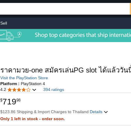
Sell
ราคามวย-one สมัครเล่นPG slot ได้แล้ววันนี
Visit the PlayStation Store
Platform :
PlayStation 4
4.2
394 ratings
719
$
98
$123.86 Shipping & Import Charges to Thailand
Details
Only 1 left in stock - order soon.