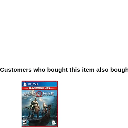
Customers who bought this item also bough