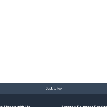
Back to top