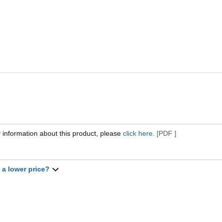
 information about this product, please
click here.
[PDF ]
t a lower price?