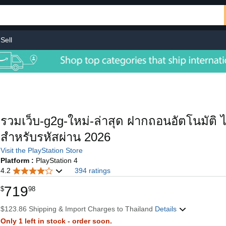
Sell
รวมเว็บ-g2g-ใหม่-ล่าสุด ฝากถอนอัตโนมัติ ไ
สำหรับรหัสผ่าน 2026
Visit the PlayStation Store
Platform :
PlayStation 4
4.2
394 ratings
719
$
98
$123.86 Shipping & Import Charges to Thailand
Details
Only 1 left in stock - order soon.