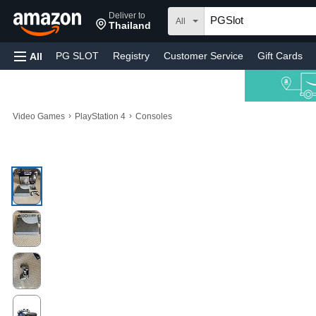
Deliver to
All
Thailand
PG SLOT
Registry
Customer Service
Gift Cards
All
›
›
Video Games
PlayStation 4
Consoles