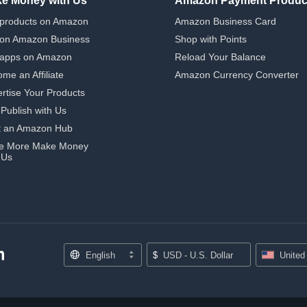
e Money with Us
Amazon Payment Produc
 products on Amazon
Amazon Business Card
 on Amazon Business
Shop with Points
 apps on Amazon
Reload Your Balance
me an Affiliate
Amazon Currency Converter
rtise Your Products
-Publish with Us
t an Amazon Hub
e More Make Money
 Us
English
$
USD - U.S. Dollar
United