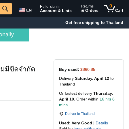
0
Returns
Hello, sign in
EN
& Orders
Cart
Account & Lists
Get free shipping to Thailand
ม่มีขีดจำกัด
Buy used:
$860.85
Delivery
Saturday, April 12
to
Thailand
Or fastest delivery
Thursday,
April 10
. Order within
16 hrs 8
mins
Deliver to
Thailand
Used: Very Good
|
Details
Sold by
jerseys4thewin