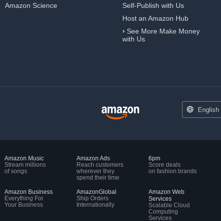
Amazon Science
Self-Publish with Us
Host an Amazon Hub
›
See More Make Money
with Us
English
Amazon Music
Amazon Ads
6pm
Stream millions
Reach customers
Score deals
of songs
wherever they
on fashion brands
spend their time
Amazon Business
AmazonGlobal
Amazon Web
Everything For
Ship Orders
Services
Your Business
Internationally
Scalable Cloud
Computing
Services