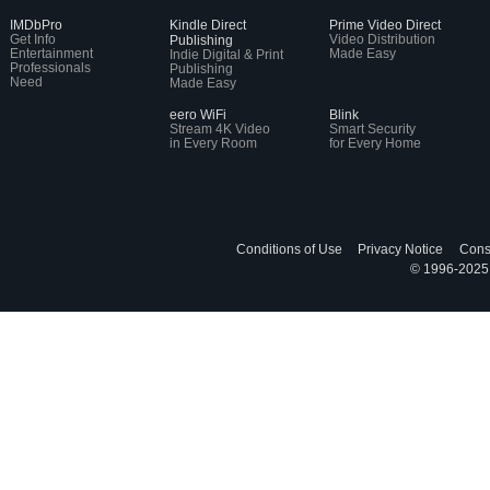
IMDbPro
Kindle Direct
Prime Video Direct
Get Info
Video Distribution
Publishing
Entertainment
Made Easy
Indie Digital & Print
Professionals
Publishing
Need
Made Easy
eero WiFi
Blink
Stream 4K Video
Smart Security
in Every Room
for Every Home
Conditions of Use
Privacy Notice
Cons
© 1996-2025, 