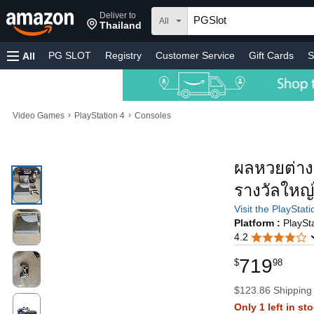
Deliver to
All
Thailand
PG SLOT
Registry
Customer Service
Gift Cards
S
All
›
›
Video Games
PlayStation 4
Consoles
ผลหวยต่างป
รางวัลใหญ่ไ
Visit the PlayStat
Platform :
PlaySt
4.2
719
$
98
$123.86 Shipping
Only 1 left in st