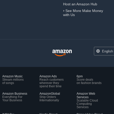
Host an Amazon Hub
›
See More Make Money
with Us
English
Amazon Music
Amazon Ads
6pm
Stream millions
Reach customers
Score deals
of songs
wherever they
on fashion brands
spend their time
Amazon Business
AmazonGlobal
Amazon Web
Everything For
Ship Orders
Services
Your Business
Internationally
Scalable Cloud
Computing
Services