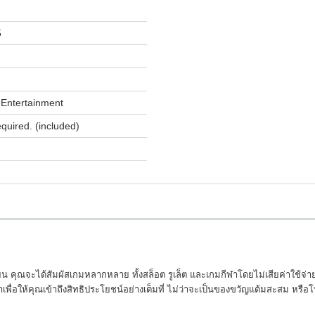
5
Entertainment
equired. (included)
 คุณจะได้สัมผัสเกมหลากหลาย ทั้งสล็อต รูเล็ต และเกมกีฬาโดยไม่เสียค่าใช้จ่าย
อให้คุณเข้าถึงสิทธิประโยชน์อย่างเต็มที่ ไม่ว่าจะเป็นของขวัญแต้มสะสม หรือโป