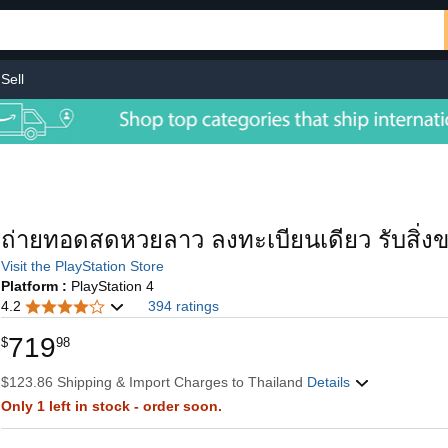
Sell
ถ่ายทอดสดหวยลาว ลงทะเบียนเดียว รับสิ่งข
Visit the PlayStation Store
Platform :
PlayStation 4
4.2
394 ratings
719
$
98
$123.86 Shipping & Import Charges to Thailand
Details
Only 1 left in stock - order soon.