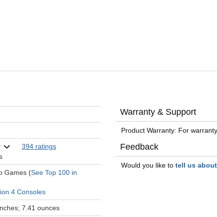
Warranty & Support
Product Warranty: For warranty
Feedback
394 ratings
s
Would you like to
tell us abou
eo Games (
See Top 100 in
tion 4 Consoles
 inches; 7.41 ounces