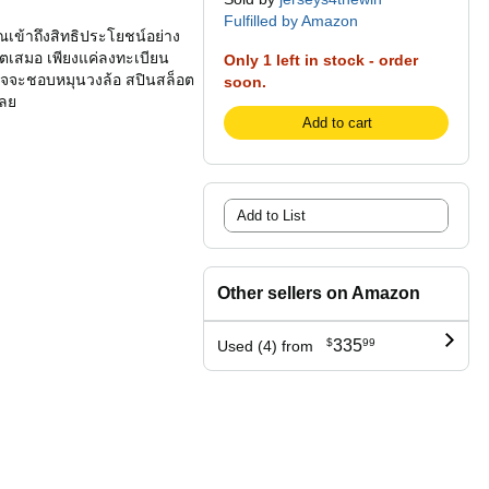
Fulfilled by Amazon
เข้าถึงสิทธิประโยชน์อย่าง
เดตเสมอ เพียงแค่ลงทะเบียน
Only 1 left in stock - order
อาจจะชอบหมุนวงล้อ สปินสล็อต
soon.
เลย
Add to cart
Add to List
Other sellers on Amazon
$
335
99
Used (4) from