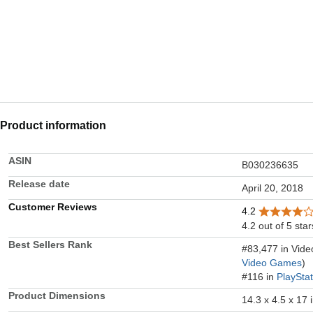
Product information
ASIN
B030236635
Release date
April 20, 2018
Customer Reviews
4.2
4.2 out of 5 star
Best Sellers Rank
#83,477 in Vid
Video Games
)
#116 in
PlaySta
Product Dimensions
14.3 x 4.5 x 17