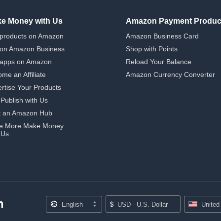
e Money with Us
Amazon Payment Produc
 products on Amazon
Amazon Business Card
 on Amazon Business
Shop with Points
 apps on Amazon
Reload Your Balance
me an Affiliate
Amazon Currency Converter
rtise Your Products
-Publish with Us
t an Amazon Hub
e More Make Money
 Us
English
$
USD - U.S. Dollar
United