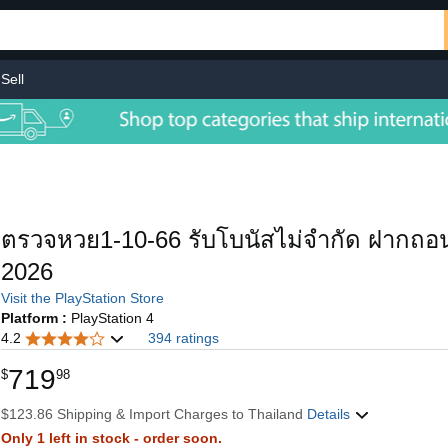
Sell
ตรวจหวย1-10-66 รับโบนัสไม่จำกัด ฝากถอน
2026
Visit the PlayStation Store
Platform :
PlayStation 4
4.2
394 ratings
719
$
98
$123.86 Shipping & Import Charges to Thailand
Details
Only 1 left in stock - order soon.