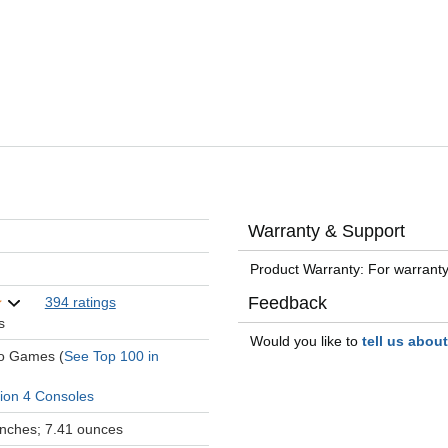
Warranty & Support
Product Warranty: For warranty
Feedback
394 ratings
s
Would you like to
tell us abou
eo Games (
See Top 100 in
tion 4 Consoles
 inches; 7.41 ounces