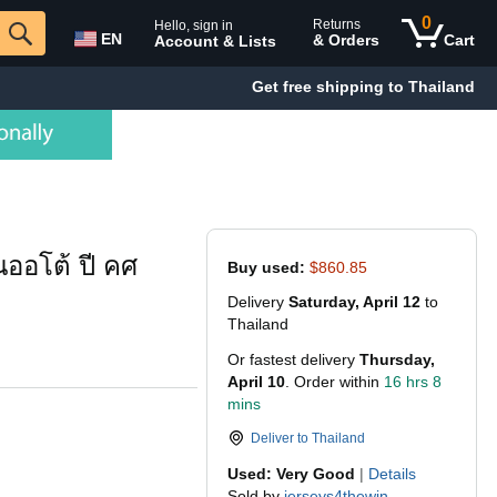
0
Returns
Hello, sign in
EN
& Orders
Cart
Account & Lists
Get free shipping to Thailand
ออโต้ ปี คศ
Buy used:
$860.85
Delivery
Saturday, April 12
to
Thailand
Or fastest delivery
Thursday,
April 10
. Order within
16 hrs 8
mins
Deliver to
Thailand
Used: Very Good
|
Details
Sold by
jerseys4thewin