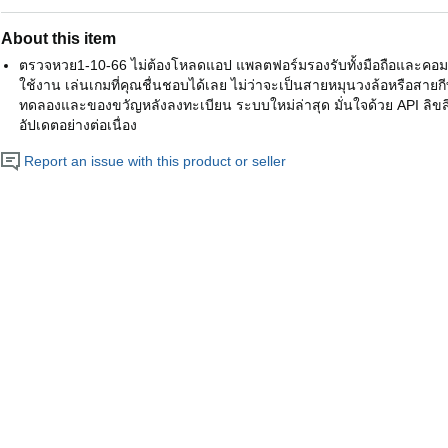
About this item
ตรวจหวย1-10-66 ไม่ต้องโหลดแอป แพลตฟอร์มรองรับทั้งมือถือและคอ
ใช้งาน เล่นเกมที่คุณชื่นชอบได้เลย ไม่ว่าจะเป็นสายหมุนวงล้อหรือสายกีฬา 
ทดลองและของขวัญหลังลงทะเบียน ระบบใหม่ล่าสุด มั่นใจด้วย API ลิขสิท
อัปเดตอย่างต่อเนื่อง
Report an issue with this product or seller