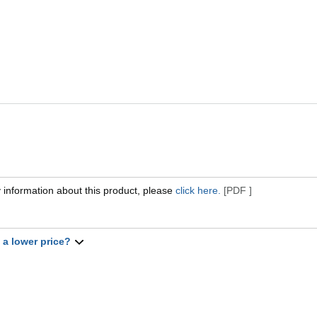
 information about this product, please
click here.
[PDF ]
t a lower price?