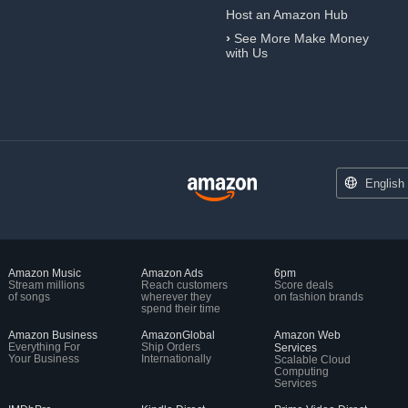
Host an Amazon Hub
›
See More Make Money
with Us
English
Amazon Music
Amazon Ads
6pm
Stream millions
Reach customers
Score deals
of songs
wherever they
on fashion brands
spend their time
Amazon Business
AmazonGlobal
Amazon Web
Everything For
Ship Orders
Services
Your Business
Internationally
Scalable Cloud
Computing
Services