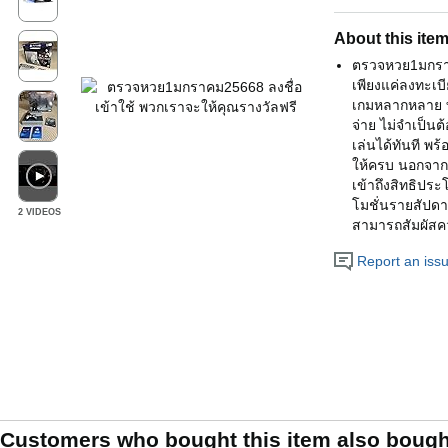
About this ite
ตรวจหวย1มกราค
เพียงแค่ลงทะเบี
เกมหลากหลาย ทั
จ่าย ไม่จำเป็น
เล่นได้ทันที พร
ให้ครบ นอกจากน
เข้าถึงสิทธิประ
โมชั่นรายสัปดาห
2 VIDEOS
สามารถสัมผัสค
Report an issue
Customers who bought this item also bough