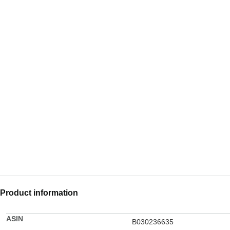
Product information
ASIN
B030236635