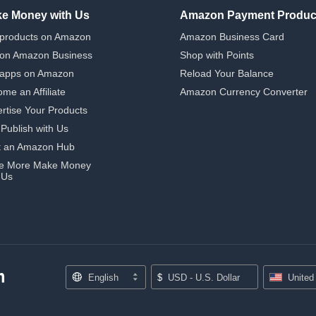
e Money with Us
Amazon Payment Produc
 products on Amazon
Amazon Business Card
 on Amazon Business
Shop with Points
 apps on Amazon
Reload Your Balance
me an Affiliate
Amazon Currency Converter
rtise Your Products
-Publish with Us
t an Amazon Hub
e More Make Money
 Us
English
$
USD - U.S. Dollar
United