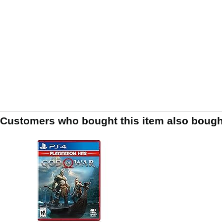
Customers who bought this item also bough