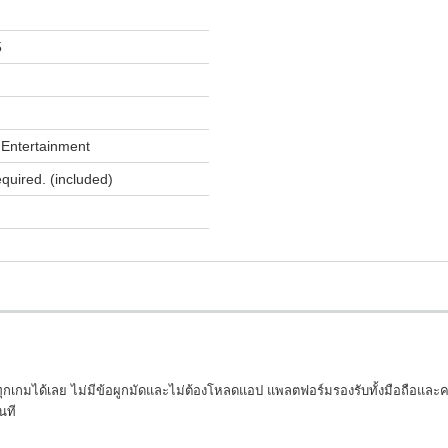
5
Entertainment
equired. (included)
ุกเกมได้เลย ไม่มีข้อผูกมัดและไม่ต้องโหลดแอป แพลตฟอร์มรองรับทั้งมือถือแล
นที