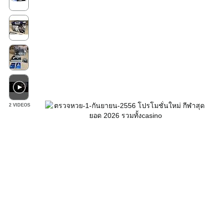
2 VIDEOS