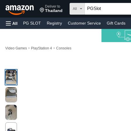
Deliver to
All
Thailand
PG SLOT
Registry
Customer Service
Gift Cards
All
›
›
Video Games
PlayStation 4
Consoles