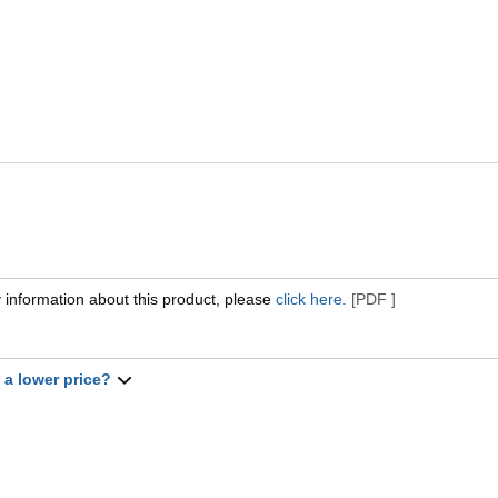
 information about this product, please
click here.
[PDF ]
t a lower price?