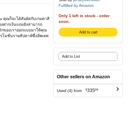
Fulfilled by Amazon
Only 1 left in stock - order
 คุณก็จะได้สัมผัสกับเกมคาสิ
soon.
่ต้องฝากเงินแถมยังสามารถ
มาชิกของเราออกแบบมาให้คุณ
Add to cart
รโมชั่นรายสัปดาห์ซึ่งอัพเดต
Add to List
Other sellers on Amazon
$
335
99
Used (4) from