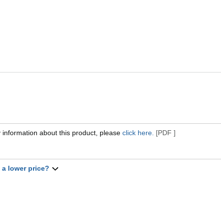
 information about this product, please
click here.
[PDF ]
t a lower price?