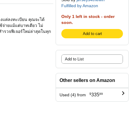
Fulfilled by Amazon
Only 1 left in stock - order
ยงแค่ลงทะเบียน คุณจะได้
soon.
้จ่ายแม้แต่บาทเดียว ไม่
สำรวจฟีเจอร์ใหม่ล่าสุดในทุก
Add to cart
Add to List
Other sellers on Amazon
$
335
99
Used (4) from