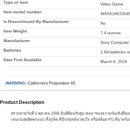
Type of item
Video Game
Item model number
465551863354
Is Discontinued By Manufacturer
No
Item Weight
7.4 ounces
Manufacturer
Sony Computer 
Batteries
2 AA batteries r
Date First Available
March 6, 2018
WARNING
:
California’s Proposition 65
Product Description
ตรวจหวยวันที่-1-ตุลาคม-2566 ยินดีต้อนรับสู่อ dünyาของความบันเทิงที่
เล่นเกมสุดฮิตทุกแบบ ทั้งรูเล็ต ที่มีกลยุทธ์น่าสนใจ หรือสล็อต PG ที่มาพ