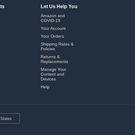
ts
Let Us Help You
Amazon and
COVID-19
Your Account
Your Orders
Shipping Rates &
Policies
Returns &
Replacements
Manage Your
Content and
Devices
Help
 States