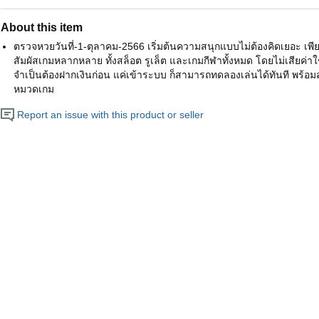
About this item
ตรวจหวยวันที่-1-ตุลาคม-2566 เริ่มต้นความสนุกแบบไม่ต้องคิดเยอะ เพี
สัมผัสเกมหลากหลาย ทั้งสล็อต รูเล็ต และเกมกีฬาทั้งหมด โดยไม่เสียค่าใช
จำเป็นต้องฝากเงินก่อน แค่เข้าระบบ ก็สามารถทดลองเล่นได้ทันที พร้อม
หมวดเกม
Report an issue with this product or seller