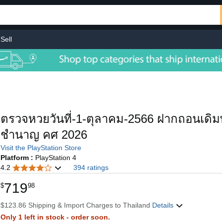
Sell
ตรวจหวยวันที่-1-ตุลาคม-2566 ฝากถอนเดิมพั
ชำนาญ คศ 2026
Visit the PlayStation Store
Platform :
PlayStation 4
4.2
394 ratings
719
$
98
$123.86 Shipping & Import Charges to Thailand
Details
Only 1 left in stock - order soon.