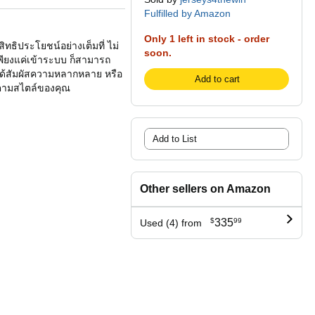
Fulfilled by Amazon
Only 1 left in stock - order
ธิประโยชน์อย่างเต็มที่ ไม่
soon.
พียงแค่เข้าระบบ ก็สามารถ
ได้สัมผัสความหลากหลาย หรือ
Add to cart
นตามสไตล์ของคุณ
Add to List
Other sellers on Amazon
$
335
99
Used (4) from