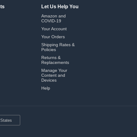
ts
Let Us Help You
Amazon and
COVID-19
Your Account
Your Orders
Shipping Rates &
Policies
Returns &
Replacements
Manage Your
Content and
Devices
Help
 States