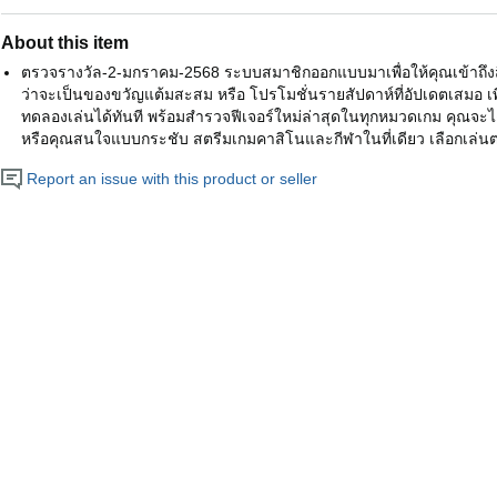
About this item
ตรวจรางวัล-2-มกราคม-2568 ระบบสมาชิกออกแบบมาเพื่อให้คุณเข้าถึงสิท
ว่าจะเป็นของขวัญแต้มสะสม หรือ โปรโมชั่นรายสัปดาห์ที่อัปเดตเสมอ เ
ทดลองเล่นได้ทันที พร้อมสำรวจฟีเจอร์ใหม่ล่าสุดในทุกหมวดเกม คุณจะ
หรือคุณสนใจแบบกระชับ สตรีมเกมคาสิโนและกีฬาในที่เดียว เลือกเล่
Report an issue with this product or seller