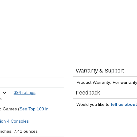
Warranty & Support
Product Warranty: For warranty
Feedback
394 ratings
s
Would you like to
tell us abou
eo Games (
See Top 100 in
tion 4 Consoles
 inches; 7.41 ounces