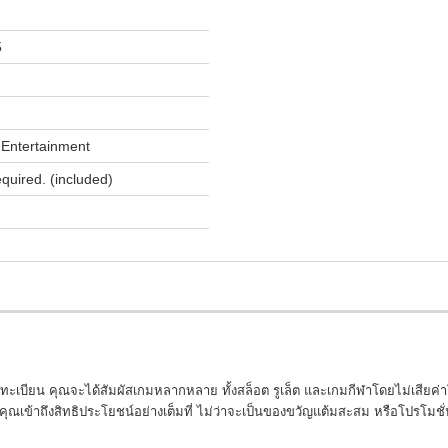
5
Entertainment
equired. (included)
ะเบียน คุณจะได้สัมผัสเกมหลากหลาย ทั้งสล็อต รูเล็ต และเกมกีฬาโดยไม่เสียค่า
ณเข้าถึงสิทธิประโยชน์อย่างเต็มที่ ไม่ว่าจะเป็นของขวัญแต้มสะสม หรือโปรโมชั่