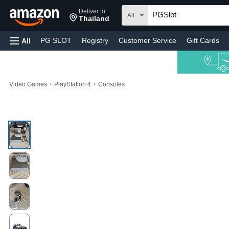
Deliver to
All
Thailand
PG SLOT
Registry
Customer Service
Gift Cards
All
›
›
Video Games
PlayStation 4
Consoles