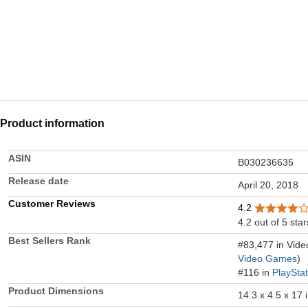
Product information
ASIN
B030236635
Release date
April 20, 2018
Customer Reviews
4.2
4.2 out of 5 star
Best Sellers Rank
#83,477 in Vid
Video Games
)
#116 in
PlaySta
Product Dimensions
14.3 x 4.5 x 17