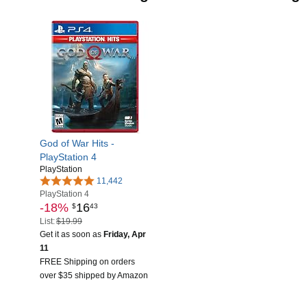
God of War Hits -
PlayStation 4
PlayStation
11,442
PlayStation 4
-18%
16
$
43
List:
$19.99
Get it as soon as
Friday, Apr
11
FREE Shipping on orders
over $35 shipped by Amazon