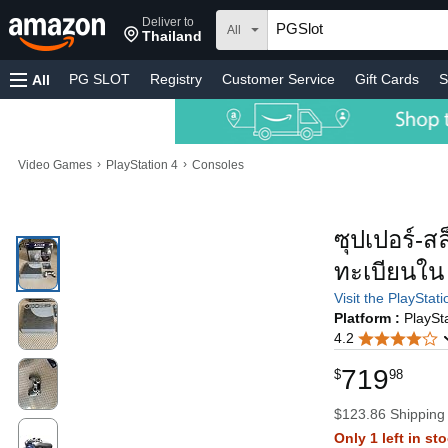
Deliver to
All
Thailand
PG SLOT
Registry
Customer Service
Gift Cards
S
All
›
›
Video Games
PlayStation 4
Consoles
ซุปเปอร์-ส
ทะเบียนใน c
Visit the PlayStat
Platform :
PlaySt
4.2
719
$
98
$123.86 Shipping
Only 1 left in st