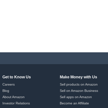
Get to Know Us
Make Money with Us
Careers
Sell products on Amazon
Blog
Sell on Amazon Business
About Amazon
Sell apps on Amazon
Investor Relations
Become an Affiliate