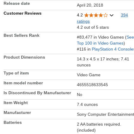
Release date
April 20, 2018
Customer Reviews
4.2
394
ratings
4.2 out of 5 stars
Best Sellers Rank
#83,477 in Video Games (
See
Top 100 in Video Games
)
#116 in
PlayStation 4 Console
Product Dimensions
14.3 x 4.5 x 17 inches; 7.41
ounces
Type of item
Video Game
Item model number
4655518633545
Is Discontinued By Manufacturer
No
Item Weight
7.4 ounces
Manufacturer
Sony Computer Entertainmen
Batteries
2 AA batteries required.
(included)